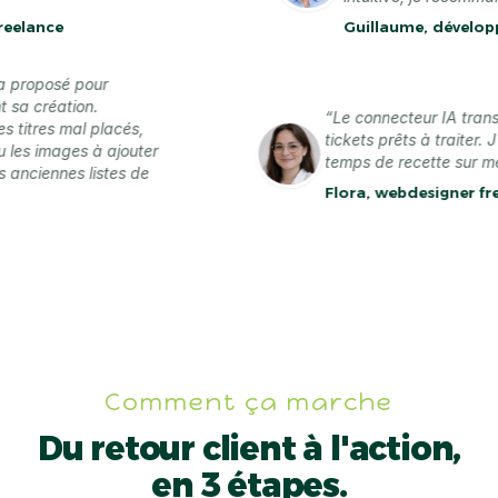
nce
Guillaume, développeur 
e l'a proposé pour
ndant sa création.
“Le connecteur IA 
nt les titres mal placés,
tickets prêts à trai
er ou les images à ajouter
temps de recette su
e mes anciennes listes de
Flora, webdesigne
nte
Comment ça marche
Du retour client à l'action,
en 3 étapes.