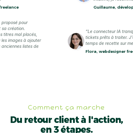
ance
Guillaume, développeur
 l'a proposé pour
dant sa création.
“Le connecteur IA t
t les titres mal placés,
tickets prêts à trait
r ou les images à ajouter
temps de recette su
 mes anciennes listes de
Flora, webdesigner
te
Comment ça marche
Du retour client à l'action,
en 3 étapes.