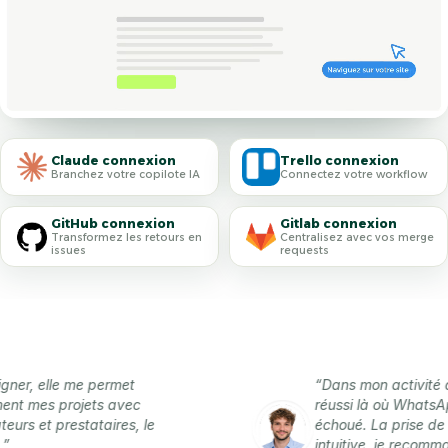
Claude connexion
Trello connexion
Branchez votre copilote IA
Connectez votre workflow
GitHub connexion
Gitlab connexion
Transformez les retours en
Centralisez avec vos merge
issues
requests
 elle me permet
“Dans mon activité de fre
mes projets avec
réussi là où WhatsApp, Not
et prestataires, le
échoué. La prise de note e
intuitive, je recommande 