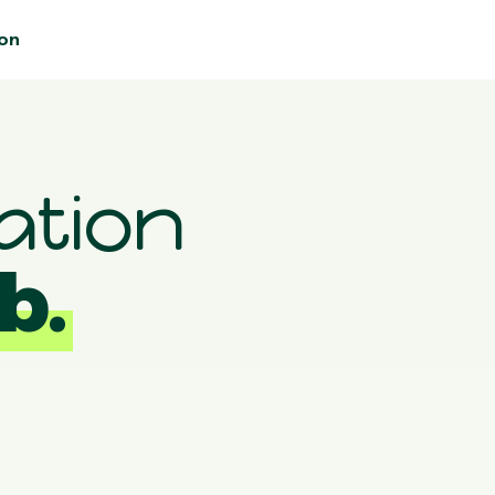
on
ation
b.