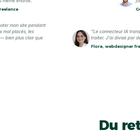
ndroit.”
facile et i
Guillaume
ur annoter mon site pendant
es titres mal placés, les
“Le connecteur I
jouter — bien plus clair que
traiter. J'ai div
s.”
Flora, webdesig
Du ret