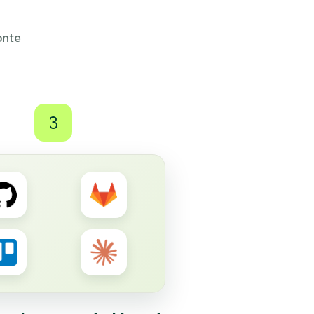
onte
3