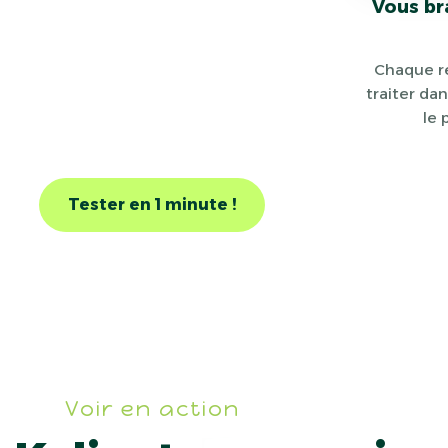
Vous br
Chaque re
traiter dan
le 
Tester en 1 minute !
Voir en action