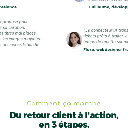
nce
Guillaume, développeur 
e l'a proposé pour
ndant sa création.
“Le connecteur IA 
nt les titres mal placés,
tickets prêts à trait
er ou les images à ajouter
temps de recette su
e mes anciennes listes de
Flora, webdesigne
nte
Comment ça marche
Du retour client à l'action,
en 3 étapes.