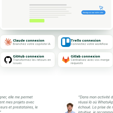
Claude connexion
Trello connexion
Branchez votre copilote IA
Connectez votre workflow
GitHub connexion
Gitlab connexion
Transformez les retours en
Centralisez avec vos merge
issues
requests
elle me permet
“Dans mon activité de free
es projets avec
réussi là où WhatsApp, Not
t prestataires, le
échoué. La prise de note es
intuitive, je recommande à